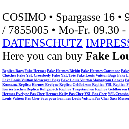
COSIMO • Spargasse 16 • 9
/ 7855005 • Mo-Fr. 09.30 - 
DATENSCHUTZ
IMPRE
Here you can buy
Fake Lou
Replica Bags
Fake Hermes
Fake Hermes Birkin
Fake Hermes Constance
Fake
Clutches
Fake YSL Crossbody
Fake YSL Tote
Fake Louis Vuitton Bags
Fake L
Fake Louis Vuitton Messenger Bags
Fake Louis Vuitton Monogram Canvas
Fa
Konstanz Replica
Hermes Evelyne Replica
Geldbörsen Replica
YSL Replica
P
Kuriertaschen Replica
Rollgepäck Replica
Tragetaschen Replica
Geldbörsen 
Hermes Evelyne Pas Cher
Hermes Kelly Pas Cher
YSL Pas Cher
YSL Crossbo
Louis Vuitton Pas Cher
Sacs pour hommes Louis Vuitton Pas Cher
Sacs Messen